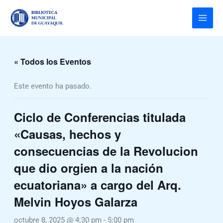
Ir
al
contenido
« Todos los Eventos
Este evento ha pasado.
Ciclo de Conferencias titulada
«Causas, hechos y
consecuencias de la Revolucion
que dio orgien a la nación
ecuatoriana» a cargo del Arq.
Melvin Hoyos Galarza
octubre 8, 2025 @ 4:30 pm
-
5:00 pm